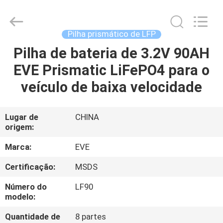
Import
And
Export
Co.,
Ltd..
Pilha prismático de LFP
All
Rights
Reserved.
Pilha de bateria de 3.2V 90AH
CASA
Developed
by
EVE Prismatic LiFePO4 para o
ECER
PRODUTOS
veículo de baixa velocidade
SOBRE
Lugar de
CHINA
origem:
NÓS
Marca:
EVE
EXCURSÃO
Certificação:
MSDS
DA
Número do
LF90
FÁBRICA
modelo:
Quantidade de
8 partes