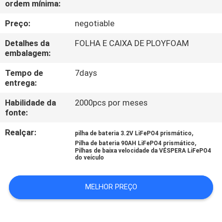
ordem mínima:
CONTROLE
DA
Preço:
negotiable
QUALIDADE
Detalhes da
FOLHA E CAIXA DE PLOYFOAM
embalagem:
CONTACTE-
Tempo de
7days
entrega:
NOS
Habilidade da
2000pcs por meses
fonte:
NOTÍCIA
Realçar:
,
pilha de bateria 3.2V LiFePO4 prismático
,
Pilha de bateria 90AH LiFePO4 prismático
CASOS
Pilhas de baixa velocidade da VÉSPERA LiFePO4
do veículo
MAPA
MELHOR PREÇO
DO
SITE