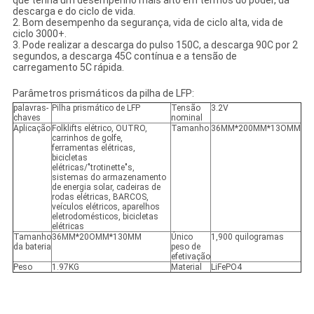
que tenha um desempenho mais alto em termos do poder, da
descarga e do ciclo de vida.
2. Bom desempenho da segurança, vida de ciclo alta, vida de
ciclo 3000+.
3. Pode realizar a descarga do pulso 150C, a descarga 90C por 2
segundos, a descarga 45C contínua e a tensão de
carregamento 5C rápida.
Parâmetros prismáticos da pilha de LFP:
palavras-
Pilha prismático de LFP
Tensão
3.2V
chaves
nominal
Aplicação
Folklifts elétrico, OUTRO,
Tamanho
36MM*200MM*13OMM
carrinhos de golfe,
ferramentas elétricas,
bicicletas
elétricas/"trotinette"s,
sistemas do armazenamento
de energia solar, cadeiras de
rodas elétricas, BARCOS,
veículos elétricos, aparelhos
eletrodomésticos, bicicletas
elétricas
Tamanho
36MM*20OMM*130MM
Único
1,900 quilogramas
da bateria
peso de
efetivação
Peso
1.97KG
Material
LiFePO4