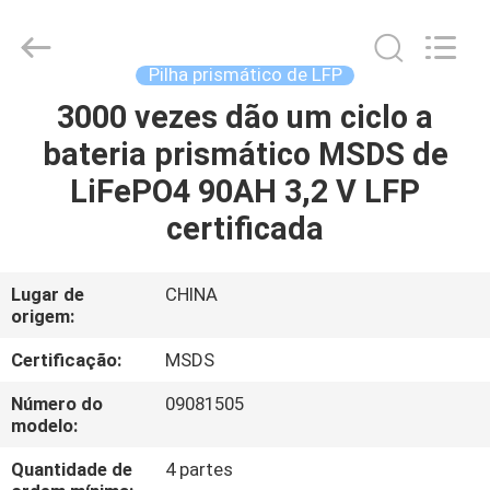
Passional
Import
And
Export
Co.,
Pilha prismático de LFP
Ltd..
All
Rights
3000 vezes dão um ciclo a
CASA
Reserved.
Developed
bateria prismático MSDS de
by
ECER
PRODUTOS
LiFePO4 90AH 3,2 V LFP
certificada
SOBRE
NÓS
Lugar de
CHINA
origem:
EXCURSÃO
Certificação:
MSDS
DA
Número do
09081505
modelo:
FÁBRICA
Quantidade de
4 partes