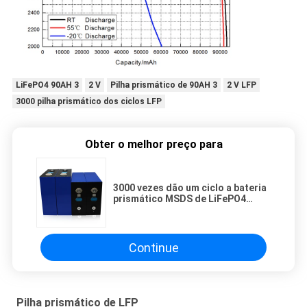
LiFePO4 90AH 3
2 V
Pilha prismático de 90AH 3
2 V LFP
3000 pilha prismático dos ciclos LFP
Obter o melhor preço para
3000 vezes dão um ciclo a bateria
prismático MSDS de LiFePO4
90AH 3,2 V LFP certificada
Continue
Pilha prismático de LFP