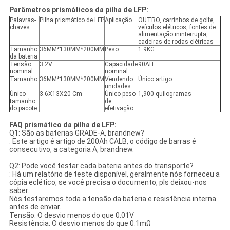
Parâmetros prismáticos da pilha de LFP:
Palavras-
Pilha prismático de LFP
Aplicação
OUTRO, carrinhos de golfe,
chaves
veículos elétricos, fontes de
alimentação ininterrupta,
cadeiras de rodas elétricas
Tamanho
36MM*130MM*200MM
Peso
1.9KG
da bateria
Tensão
3.2V
Capacidade
90AH
nominal
nominal
Tamanho
36MM*130MM*200MM
Vendendo
Único artigo
unidades
Único
3.6X13X20 Cm
Único peso
1,900 quilogramas
tamanho
de
do pacote
efetivação
FAQ prismático da pilha de LFP:
Q1: São as baterias GRADE-A, brandnew?
: Este artigo é artigo de 200Ah CALB, o código de barras é
consecutivo, a categoria A, brandnew.
Q2: Pode você testar cada bateria antes do transporte?
: Há um relatório de teste disponível, geralmente nós forneceu a
cópia eclético, se você precisa o documento, pls deixou-nos
saber.
Nós testaremos toda a tensão da bateria e resistência interna
antes de enviar.
Tensão: O desvio menos do que 0.01V
Resistência: O desvio menos do que 0.1mΩ