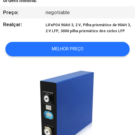
ordem mínima:
CONTROLE
Preço:
negotiable
DA
QUALIDADE
Realçar:
,
,
,
LiFePO4 90AH 3
2 V
Pilha prismático de 90AH 3
,
2 V LFP
3000 pilha prismático dos ciclos LFP
CONTACTE-
MELHOR PREÇO
NOS
NOTÍCIA
CASOS
MAPA
DO
SITE