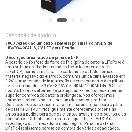
PRIVACY
POLICY
Descrição de produto
3000 vezes dão um ciclo a bateria prismático MSDS de
LiFePO4 90AH 3,2 V LFP certificada
Descrição prismático da pilha de LFP:
A bateria do fosfato do ferro do lítio (pilha de bateria LiFePo4) é
uma bateria do lítio-íon usando o fosfato do ferro do lítio
(LiFePO4) como o material e o carbono do cátodo como o
material negativo do elétrodo, com uma única pilha avaliada em
3.2V e uma tensão de interrupção de carregamento das pilhas
de alta qualidade de 3.6V~3.65V.Get 40Ah-1000Ah LiFePO4 de
nós. As baterias altamente protegidas exibem o desempenho
superior com vida da bateria prolongada. Nós oferecemos
garantias extensivas em cada um de nossos produtos.
Contacte-nos para encontrar os melhores preços para a pilha
de bateria LiFePO4. Nós igualmente oferecemos ordens da
amostra a pedido para que os clientes avaliem os produtos e os
acessórios. Obtenha as baterias da qualidade LiFePO4 da
exportação do fornecedor o mais seguro. Pilha de bateria
LiFePo4 resistente barata da compra de várias capacidades.