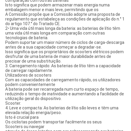
comparação com outras baterias
Isto significa que podem armazenar mais energia numa
embalagem menor e mais leve, permitindo que os
A Comissão propõe que a Comissão adopte uma proposta de
regulamento que estabeleça as condições de aplicação do n.° 1
do artigo 107.° do Tratado CE.
2• Uma vida útil mais longa da bateria: as baterias de lítio têm
uma vida útil mais longa em comparação com outras
tecnologias de bateria.
Podem suportar um maior número de ciclos de carga-descarga
antes de a sua capacidade começar a degradar-se.
Isso significa que os proprietários de scooters elétricos podem
desfrutar de uma bateria de maior durabilidade antes de
precisar de uma substituição.
3. Carregamento rápido: As baterias de lítio têm a capacidade
de carregar rapidamente.
Utilizadores de scooters
Com as capacidades de carregamento rápido, os utilizadores
podem convenientemente
A bateria pode ser recarregada num curto espaço de tempo,
reduzindo o tempo de inatividade e aumentando a facilidade de
utilização geral do dispositivo.
Scooter.
4. Leve e compacta: As baterias de lítio são leves e têm uma
elevada relação energia/peso.
Isto é crucial para
Os ciclistas podem transportar facilmente os seus
Scooters ou navegar