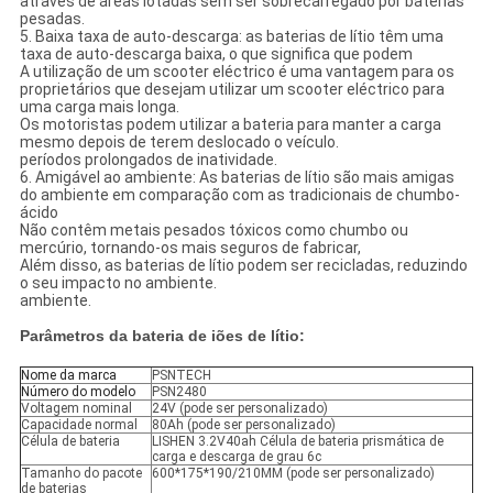
através de áreas lotadas sem ser sobrecarregado por baterias
pesadas.
5. Baixa taxa de auto-descarga: as baterias de lítio têm uma
taxa de auto-descarga baixa, o que significa que podem
A utilização de um scooter eléctrico é uma vantagem para os
proprietários que desejam utilizar um scooter eléctrico para
uma carga mais longa.
Os motoristas podem utilizar a bateria para manter a carga
mesmo depois de terem deslocado o veículo.
períodos prolongados de inatividade.
6. Amigável ao ambiente: As baterias de lítio são mais amigas
do ambiente em comparação com as tradicionais de chumbo-
ácido
Não contêm metais pesados tóxicos como chumbo ou
mercúrio, tornando-os mais seguros de fabricar,
Além disso, as baterias de lítio podem ser recicladas, reduzindo
o seu impacto no ambiente.
ambiente.
Parâmetros da bateria de iões de lítio:
Nome da marca
PSNTECH
Número do modelo
PSN2480
Voltagem nominal
24V (pode ser personalizado)
Capacidade normal
80Ah (pode ser personalizado)
Célula de bateria
LISHEN 3.2V40ah Célula de bateria prismática de
carga e descarga de grau 6c
Tamanho do pacote
600*175*190/210MM (pode ser personalizado)
de baterias