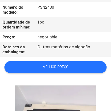
CONTROLE
Número do
PSN2480
DA
modelo:
QUALIDADE
Quantidade de
1pc
ordem mínima:
CONTACTE-
Preço:
negotiable
NOS
Detalhes da
Outras matérias de algodão
embalagem:
NOTÍCIA
MELHOR PREÇO
CASOS
MAPA
DO
SITE