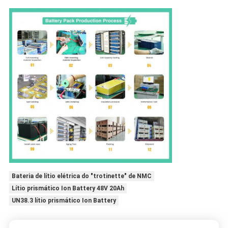
Bateria de lítio elétrica do "trotinette" de NMC
Lítio prismático Ion Battery 48V 20Ah
UN38.3 lítio prismático Ion Battery