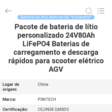
Passional
Import
And
Export
Co.,
Bateria de lítio elétrica do "trotinette"
Ltd..
All
Rights
Pacote de bateria de lítio
CASA
Reserved.
Developed
personalizado 24V80Ah
by
ECER
PRODUTOS
LiFePO4 Baterias de
carregamento e descarga
SOBRE
rápidos para scooter elétrico
NÓS
AGV
EXCURSÃO
Lugar de
China
origem:
DA
FÁBRICA
Marca:
PSNTECH
Certificação:
CE,UN38.3,MSDS